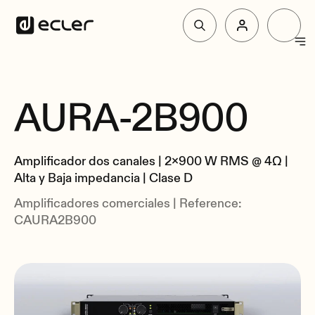
Productos
AURA-2B900
Resumen
Soluciones
Especificaciones
Amplificador dos canales | 2x900 W RMS @ 4Ω |
Relacionados
Por qué Ecler
Alta y Baja impedancia | Clase D
Amplificadores comerciales | Reference:
CAURA2B900
Soporte y Comunidad