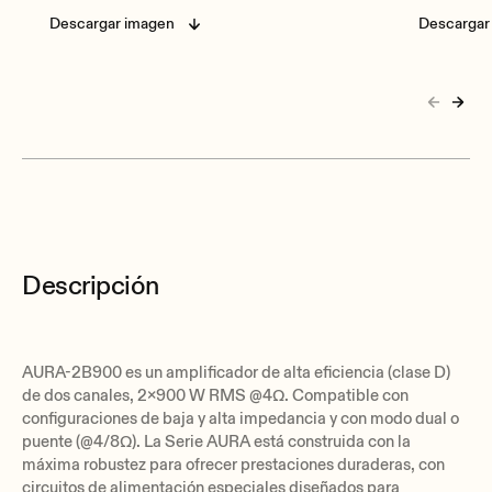
Descargar imagen
Descargar
Descripción
AURA-2B900 es un amplificador de alta eficiencia (clase D)
de dos canales, 2x900 W RMS @4Ω. Compatible con
configuraciones de baja y alta impedancia y con modo dual o
puente (@4/8Ω). La Serie AURA está construida con la
máxima robustez para ofrecer prestaciones duraderas, con
circuitos de alimentación especiales diseñados para