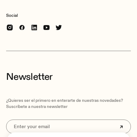
2000W
Max output power @ 8Ω bridge mode
Social
1600W
Max output power @ 100V
900W
Max output power @ 70V
900W
Newsletter
Voltage gain
34 dB
¿Quieres ser el primero en enterarte de nuestras novedades?
Suscríbete a nuestra newsletter
Input sensitivity
0 dBV
2,21 dBu
1 Vrms