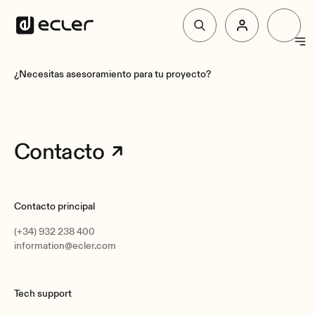
Productos
¿Necesitas asesoramiento para tu proyecto?
Soluciones
Contacto
Por qué Ecler
Contacto principal
Soporte y Comunidad
(+34) 932 238 400
information@ecler.com
Tech support