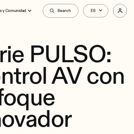
e y Comunidad
Search
rie PULSO:
ntrol AV con
foque
novador