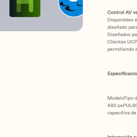
Control AV ver
Disponibles e
diseñado para
Diseñados par
Clientes UCP
permitiendo a
Especificaci
ModeloTipo d
480 pxPULSO-
capacitiva de