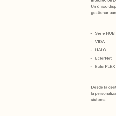
Integración p
Un único disp
gestionar pan
Serie HUB 
VIDA
HALO
EclerNet
EclerPLEX
Desde la gest
la personaliz
sistema.