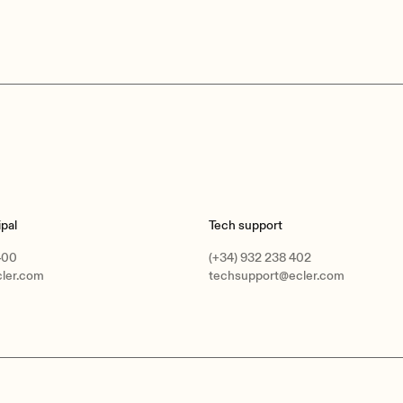
pal
Tech support
400
(+34) 932 238 402
cler.com
techsupport@ecler.com