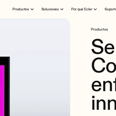
Productos
Soluciones
Por qué Ecler
Soport
Productos
Se
Co
en
in