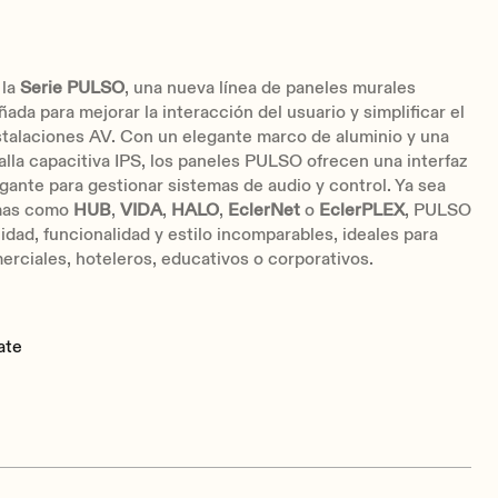
 la
Serie PULSO
, una nueva línea de paneles murales
ñada para mejorar la interacción del usuario y simplificar el
stalaciones AV. Con un elegante marco de aluminio y una
alla capacitiva IPS, los paneles PULSO ofrecen una interfaz
legante para gestionar sistemas de audio y control. Ya sea
rmas como
HUB
,
VIDA
,
HALO
,
EclerNet
o
EclerPLEX
, PULSO
lidad, funcionalidad y estilo incomparables, ideales para
rciales, hoteleros, educativos o corporativos.
ate