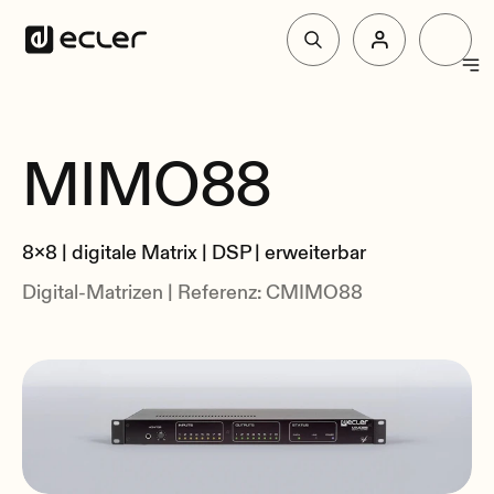
Produkte
MIMO88
überblick
Lösungen
Spezifikationen
8x8 | digitale Matrix | DSP | erweiterbar
Zusammenhang
Über Ecler
Digital-Matrizen | Referenz: CMIMO88
Unterstützung und Gemeinschaft