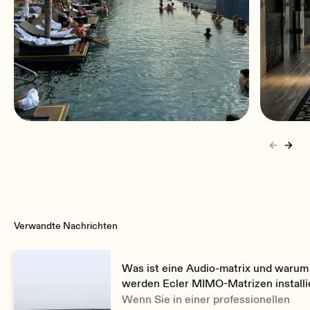
Crosstalk
Better than 90dB (100dB typ.)
Number of monitor output ports
2
Connection type
Marina Bay Sands
Hote
Terminal block (symmetrical)
Headphones
Jack 1/4 (>200mW/200Ω)
Verwandte Nachrichten
Was ist eine Audio-matrix und warum
Ethernet
werden Ecler MIMO-Matrizen installi
1 RJ-45, Ethernet Base-Tx 10/100Mb Auto X-Over CAT5 up to
Wenn Sie in einer professionellen