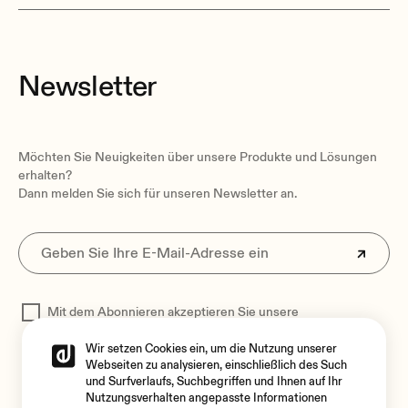
AC mains connector
IEC mains socket connector
Power consumption
Newsletter
45VA
Möchten Sie Neuigkeiten über unsere Produkte und Lösungen
erhalten?
Dann melden Sie sich für unseren Newsletter an.
Operating temperature
Min: -10°C ; 14°F
Max: 40°C ; 104°F
Operating humidity
<85% HR
Mit dem Abonnieren akzeptieren Sie unsere
Storage temperature
Datenschutzerklärung
zur Verarbeitung Ihrer Daten
Min: -10°C ; 14°F
Wir setzen Cookies ein, um die Nutzung unserer
Max: 40°C ; 104°F
Webseiten zu analysieren, einschließlich des Such
und Surfverlaufs, Suchbegriffen und Ihnen auf Ihr
Storage humidity
Nutzungsverhalten angepasste Informationen