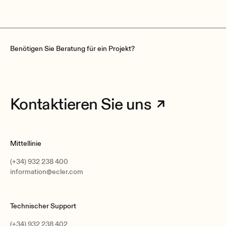
Nominal impedance
8Ω / 100V
Benötigen Sie Beratung für ein Projekt?
Connection type
Euroblock type
Kontaktieren Sie uns
Installation options
Surface, Wall mounting
Mittellinie
Environmental
IP44
(+34) 932 238 400
information@ecler.com
Enclosure material
MDF
Grille material
Technischer Support
Painted Aluminium
(+34) 932 238 402