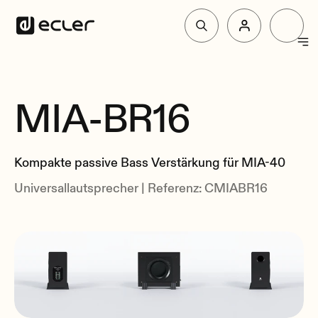
Produkte
MIA-BR16
überblick
Lösungen
Spezifikationen
Kompakte passive Bass Verstärkung für MIA-40
Zusammenhang
Über Ecler
Universallautsprecher | Referenz: CMIABR16
Unterstützung und Gemeinschaft