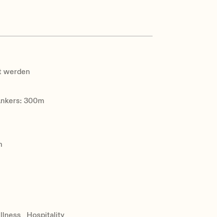
t werden
 Ankers: 300m
n
llness
Hospitality