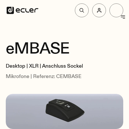
Produkte
eMBASE
überblick
Lösungen
Zusammenhang
Desktop | XLR | Anschluss Sockel
Über Ecler
Mikrofone | Referenz: CEMBASE
Unterstützung und Gemeinschaft