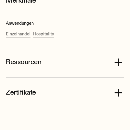
Merkmale
Anwendungen
Einzelhandel
Hospitality
Ressourcen
Zertifikate
Ecler eMBASE Data Sheet.pdf
Ecler eMBASE CE Declaration of Conformity.pdf