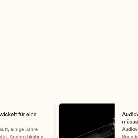
Max output power @ 4Ω
600W
Max output power @ 2Ω
900W
Max output power @ 4Ω bridge mode
1300W
Max output power @ 8Ω bridge mode
900W
Max output power @ 100V
600W
Max output power @ 70V
600W
Voltage gain
34 dBΩ
Input sensitivity
0 dBV
wickelt für eine
Audiov
2,21 dBu
müss
1 Vrms
ft, einige Jahre
Audiov
tzt. Andere bleiben
Sounds