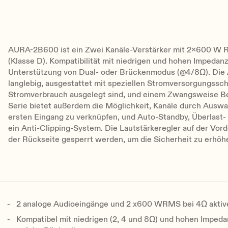
AURA-2B600 ist ein Zwei Kanäle-Verstärker mit 2x600 W 
(Klasse D). Kompatibilität mit niedrigen und hohen Impedan
Unterstützung von Dual- oder Brückenmodus (@4/8Ω). Die 
langlebig, ausgestattet mit speziellen Stromversorgungssch
Stromverbrauch ausgelegt sind, und einem Zwangsweise Be
Serie bietet außerdem die Möglichkeit, Kanäle durch Auswa
ersten Eingang zu verknüpfen, und Auto-Standby, Überlast
ein Anti-Clipping-System. Die Lautstärkeregler auf der Vor
der Rückseite gesperrt werden, um die Sicherheit zu erhöh
2 analoge Audioeingänge und 2 x600 WRMS bei 4Ω aktiv
Kompatibel mit niedrigen (2, 4 und 8Ω) und hohen Imped