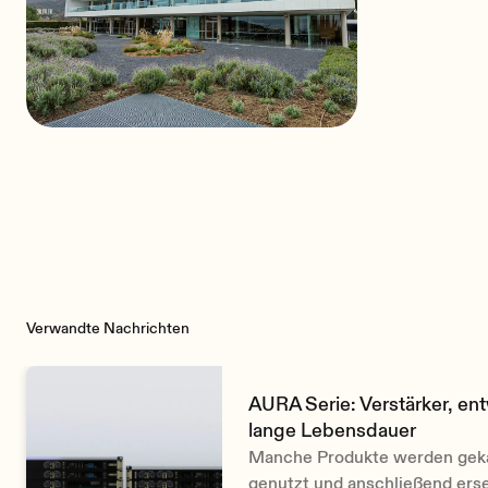
Professionelle
Audiolösung für das
Bestattungsinstitut Àltima
in Barcelona
Verwandte Nachrichten
AURA Serie: Verstärker, ent
lange Lebensdauer
Manche Produkte werden gekau
genutzt und anschließend erse