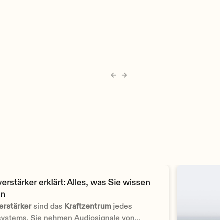
erstärker erklärt: Alles, was Sie wissen
en
erstärker
sind das
Kraftzentrum
jedes
ystems. Sie nehmen Audiosignale von