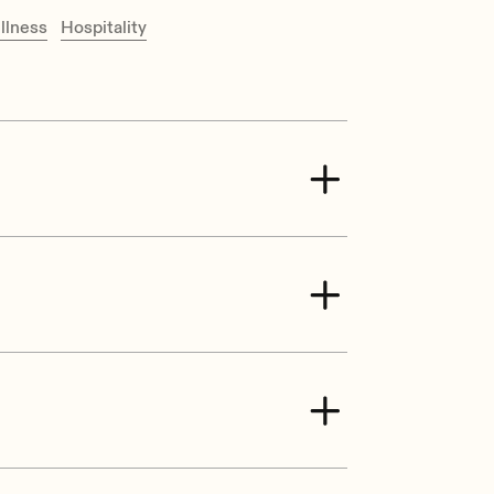
llness
Hospitality
ck. Pitch: 7,62 mm
ck, balanced, pitch 3,5 mm
CH1 selector per input