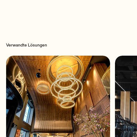
Recommended amplifier power
Ecler ARQISi SERIES User Manual EN.pdf
600 W RMS
Ecler EASE Data files.zip
Ecler ARQISi SERIES User Manual ES.pdf
Ecler ARQISSB12i Mechanical Diagram.pdf
Ecler ARQISi SERIES User Manual DE.pdf
Ecler ARQISSB12i Mechanical Diagram.dwg
Verwandte Lösungen
Ecler ARQISi SERIES User Manual FR.pdf
Ways
1-way subwoofer
Driver
LF 12" woofer
Nominal impedance
8Ω
Low-Pass filter selector