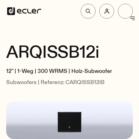
Produkte
ARQISSB12i
überblick
Lösungen
Spezifikationen
12" | 1-Weg | 300 WRMS | Holz-Subwoofer
Zusammenhang
Über Ecler
Subwoofers | Referenz: CARQISSB12IB
Unterstützung und Gemeinschaft